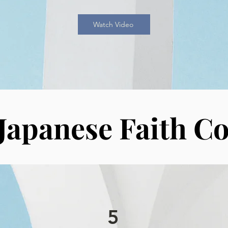
Watch Video
Japanese Faith C
5