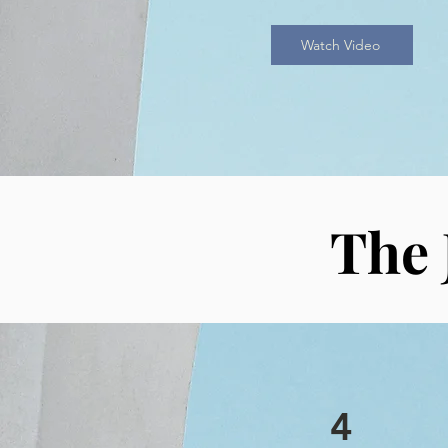
Watch Video
The 
4