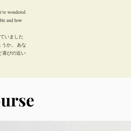
u've wondered
ible and how
ていました
うか。 あな
ど喜びの近い
ourse