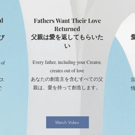
d
Fathers Want Their Love
Returned
父親は愛を返してもらいた
び
い
Every father, including your Creator,
 of
creates out of love
あなたの創造主を含むすべての父
ス
親は、愛を持って創造します。
で
Watch Video