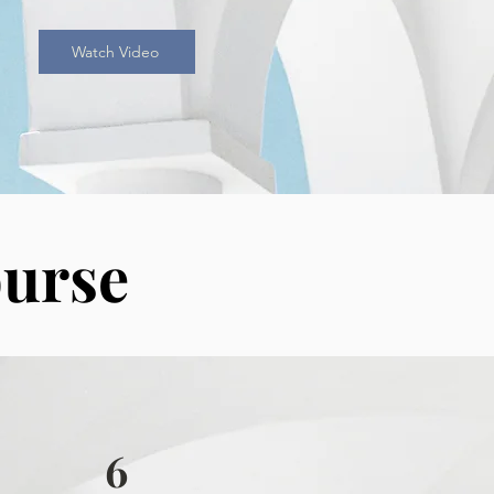
Watch Video
ourse
6