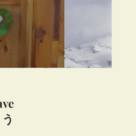
ave
ょう