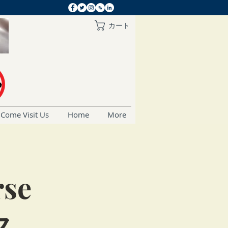
カート
Come Visit Us
Home
More
rse
ス