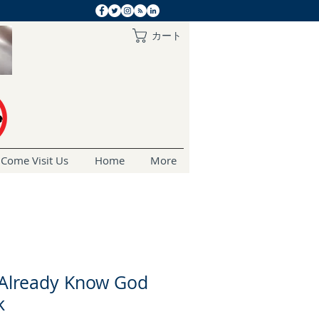
カート
Come Visit Us
Home
More
Already Know God
k