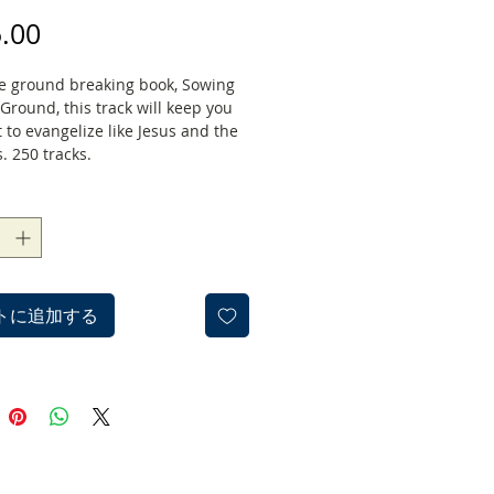
価
.00
格
e ground breaking book, Sowing
Ground, this track will keep you
 to evangelize like Jesus and the
. 250 tracks.
トに追加する