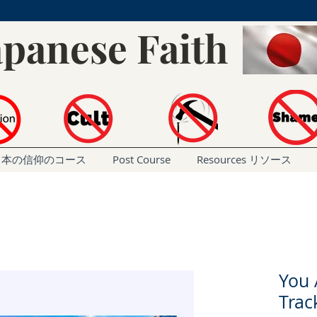
apanese Faith
rse 日本の信仰のコース
Post Course
Resources リソース
You 
Trac