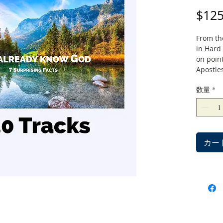
$125
From th
in Hard 
on point
Apostles
数量
*
カー