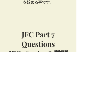
を始める事です。
JFC Part 7
Questions
JFCパート7の質問
1. Being selfish, choosing to not do what
we know is right, is phrased as one simple
word, “sin.” We have all done this
occasionally. Shame is the result. Do you
feel any shame for previous actions you
took?
1. 自分勝手であること、正しいと思う